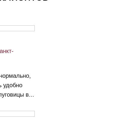
анкт-
нормально,
ь удобно
уговицы в...