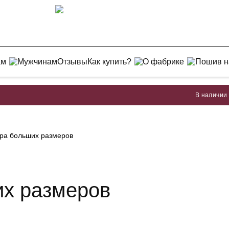
ам
Мужчинам
Отзывы
Как купить?
О фабрике
Пошив н
В наличии и на по
ра больших размеров
их размеров