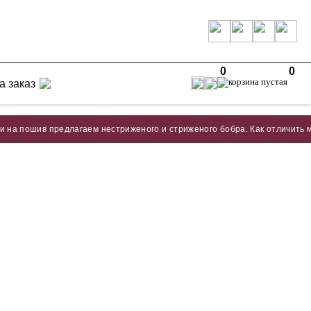
0
0
а заказ
шив предлагаем нестриженого и стриженого бобра. Как отличить мех стр