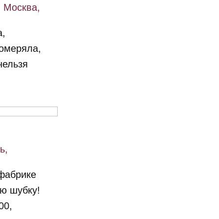
 Москва,
а,
омеряла,
нельзя
ь,
фабрике
ю шубку!
00,