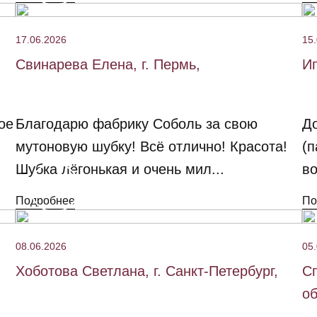
17.06.2026
15
Свинарева Елена, г. Пермь,
Ип
ое
Благодарю фабрику Соболь за свою
До
мутоновую шубку! Всё отлично! Красота!
(п
Шубка лёгонькая и очень мил...
во
Подробнее
По
08.06.2026
05
Хоботова Светлана, г. Санкт-Петербург,
Сп
об