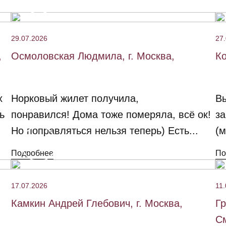
29.07.2026
27
,
Осмоловская Людмила, г. Москва,
Ко
х
Норковый жилет получила,
В
ь
понравился! Дома тоже померяла, всё ок!
за
Но поправляться нельзя теперь) Есть...
(м
Подробнее
По
17.07.2026
11.
Камкин Андрей Глебович, г. Москва,
Гр
См