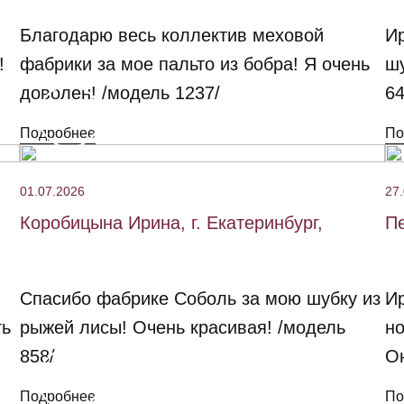
Благодарю весь коллектив меховой
Ир
!
фабрики за мое пальто из бобра! Я очень
шу
доволен! /модель 1237/
64
Подробнее
По
01.07.2026
27
Коробицына Ирина, г. Екатеринбург,
Пе
Спасибо фабрике Соболь за мою шубку из
Ир
ть
рыжей лисы! Очень красивая! /модель
но
858/
Он
Подробнее
По