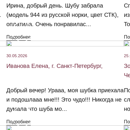
Ирина, добрый день. Шубу забрала
Сп
.
(модель 944 из русской норки, цвет СТК),
из
оплатила. Очень понравилас...
То
Подробнее
По
30.05.2026
25
Иванова Елена, г. Санкт-Петербург,
Зо
Че
Добрый вечер! Урааа, моя шубка приехала
По
и подошлааа мне!!! Это чудо!!! Никогда не
сл
думала что шуба мо...
но
Подробнее
По