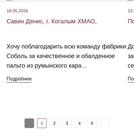
18.05.2026
13
Савин Денис, г. Когалым ХМАО,
По
Хочу поблагодарить всю команду фабрики
До
Соболь за качественное и обалденное
за
пальто из румынского кара...
се
Подробнее
По
1
2
3
4
5