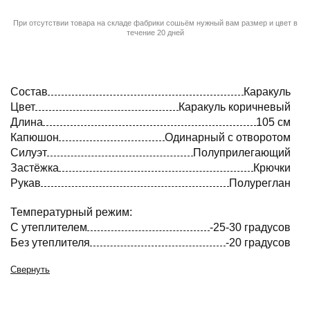
При отсутствии товара на складе фабрики сошьём нужный вам размер и цвет в
течение 20 дней
Состав
Каракуль
Цвет
Каракуль коричневый
Длина
105 см
Капюшон
Одинарный с отворотом
Силуэт
Полуприлегающий
Застёжка
Крючки
Рукав
Полуреглан
Температурный режим:
С утеплителем
-25-30 градусов
Без утеплителя
-20 градусов
Свернуть