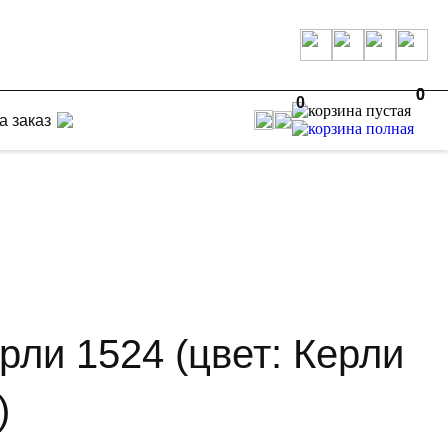
0
0
0
а заказ
рли 1524 (цвет: Керли
)