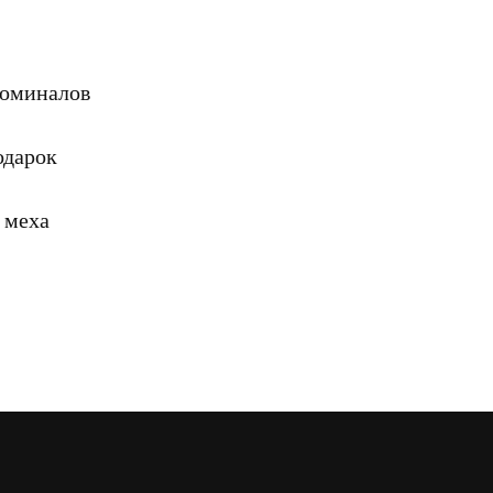
номиналов
одарок
 меха