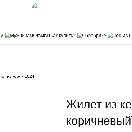
ам
Мужчинам
Отзывы
Как купить?
О фабрике
Пошив н
ет из керли 1524
Жилет из ке
коричневый